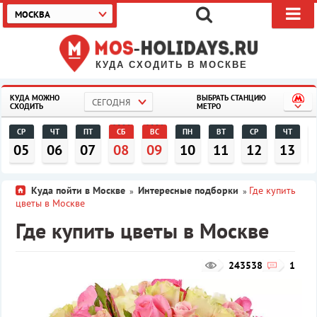
МОСКВА
КУДА СХОДИТЬ В МОСКВЕ
КУДА МОЖНО
ВЫБРАТЬ СТАНЦИЮ
СЕГОДНЯ
СХОДИТЬ
МЕТРО
СР
ЧТ
ПТ
СБ
ВС
ПН
ВТ
СР
ЧТ
05
06
07
08
09
10
11
12
13
Куда пойти в Москве
Интересные подборки
Где купить
»
»
цветы в Москве
Где купить цветы в Москве
243538
1