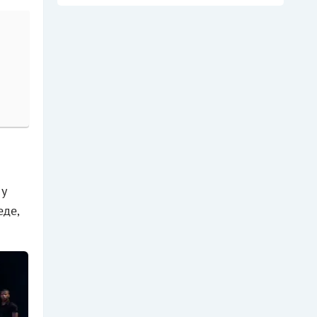
 у
еде,