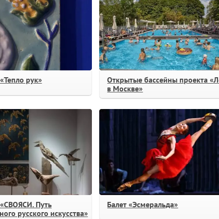
«Тепло рук»
Открытые бассейны проекта «Л
в Москве»
 «СВОЯСИ. Путь
Балет «Эсмеральда»
ого русского искусства»