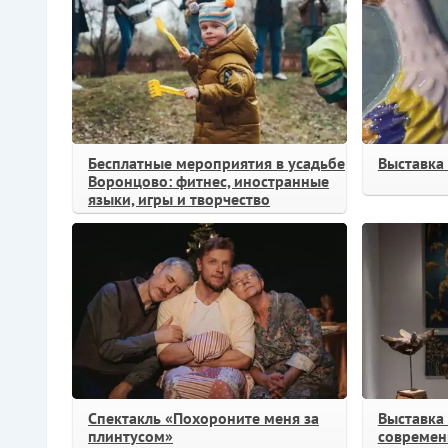
Бесплатные мероприятия в усадьбе
Выставка 
Воронцово: фитнес, иностранные
языки, игры и творчество
Спектакль «Похороните меня за
Выставка
плинтусом»
современн