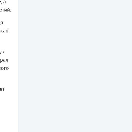
, а
етий.
да
 как
уз
грал
ного
ет