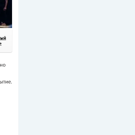
ный
»
нно
ытие.