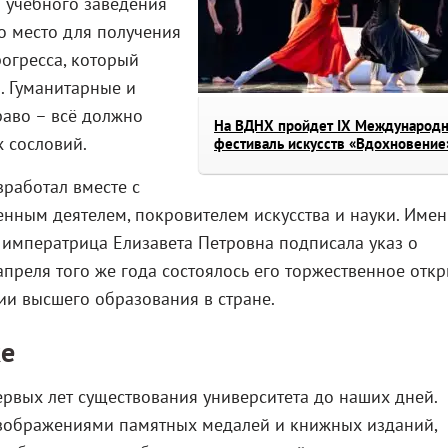
я учебного заведения
то место для получения
рогресса, который
». Гуманитарные и
раво – всё должно
На ВДНХ пройдет IX Международ
 сословий.
фестиваль искусств «Вдохновение
работал вместе с
нным деятелем, покровителем искусства и науки. Име
 императрица Елизавета Петровна подписала указ о
апреля того же года состоялось его торжественное откр
ии высшего образования в стране.
ке
ервых лет существования университета до наших дней.
изображениями памятных медалей и книжных изданий,