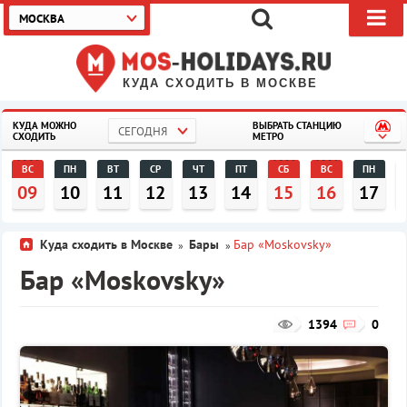
МОСКВА
КУДА СХОДИТЬ В МОСКВЕ
КУДА МОЖНО
ВЫБРАТЬ СТАНЦИЮ
СЕГОДНЯ
СХОДИТЬ
МЕТРО
ВС
ПН
ВТ
СР
ЧТ
ПТ
СБ
ВС
ПН
09
10
11
12
13
14
15
16
17
Куда сходить в Москве
Бары
Бар «Moskovsky»
»
»
Бар «Moskovsky»
1394
0