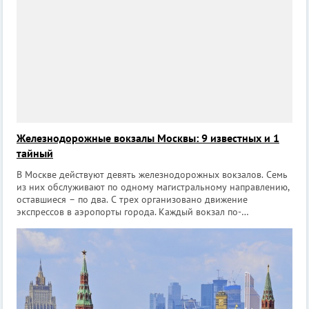
Крысы-мутанты в метро Если вы наберете в
Железнодорожные вокзалы Москвы: 9 известных и 1
тайный
В Москве действуют девять железнодорожных вокзалов. Семь
из них обслуживают по одному магистральному направлению,
оставшиеся – по два. С трех организовано движение
экспрессов в аэропорты города. Каждый вокзал по-
настоящему уникален. Это не просто станции для
железнодорожных составов или здания, г