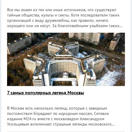
Все мы знаем из тех или иных источников, что существуют
тайные общества, культы и секты. Хотя последователи таких
организаций с виду дружелюбны, как правило, ничего
хорошего они не несут. За благоговейными улыбками таких
фанатиков могут скрываться мошенники, напрочь отбитые
садисты и хладнокровные у
7 самых популярных легенд Москвы
В Москве есть несколько легенд, которые с завидным
постоянством блуждают по народным массам. Сетевое
издание M24.ru вместе с москвоведом Александром
Усольцевым вспоминает страшные легенды московского
фольклора и рассказывает, как все было на самом деле. 1.