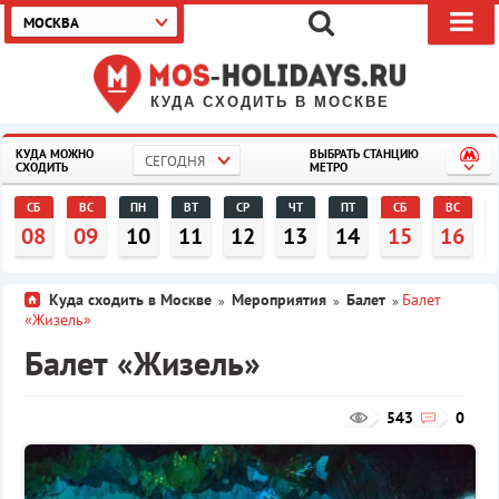
МОСКВА
КУДА СХОДИТЬ В МОСКВЕ
КУДА МОЖНО
ВЫБРАТЬ СТАНЦИЮ
СЕГОДНЯ
СХОДИТЬ
МЕТРО
СБ
ВС
ПН
ВТ
СР
ЧТ
ПТ
СБ
ВС
08
09
10
11
12
13
14
15
16
Куда сходить в Москве
Мероприятия
Балет
Балет
»
»
»
«Жизель»
Балет «Жизель»
543
0