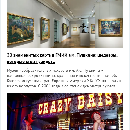
30 знаменитых картин ГМИИ им. Пушкина: шедевры,
которые стоит увидеть
Музей изобразительных искусств им. А.С. Пушкина –
настоящая сокровищница, хранящая множество ценностей.
Галерея искусства стран Европы и Америки XIX–XX вв. – один
из его корпусов. С 2006 года в ее стенах демонстрируются
шедевры авангардных течений, романтизма,
постимпрессионизма, романтизма, импресс