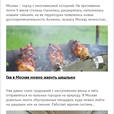
Москва – город с многовековой историей. На протяжении
почти 9 веков столица строилась, расширялась, наполнялась
новыми тайнами, на ее территории появлялись новые
достопримечательности. Конечно, познать Москву полностью,
наверное, не под силу никому. Даже старожилы златоглавой
не знают всех интере
Где в Москве можно жарить шашлыки
Уже давно стало традицией с наступлением весны и лета
отправляться из пыльных городов на природу. В Москве
довольно много обустроенных площадок, куда можно пойти
на шашлыки или на пикник. Работает единая система
бронирования пикниковых зон через сервис «Мосбилет»,
многие ранее бесплатные площадки те